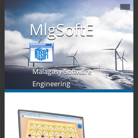
MlgSoftE
Malagasy Software
Engineering
"La solution logicielle à vos besoins".